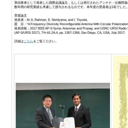
筆頭著者として発表した国際会議論文，もしくは発行されたアンテナ・伝搬関連
数年間の研究業績も考慮して授与されるものです。本年度の受賞者は2名でした
受賞論文
発表者：M. A. Rahman, E. Nishiyama, and I. Toyoda,
題 目：“A Frequency Diversity Reconfigurable Antenna With Circular Polarization S
発表情報：2017 IEEE AP-S Symp. Antennas and Propag. and USNC-URSI Radio S
(AP-S/URSI 2017), TH-A1.2A.4, pp. 1367-1368, San Diego, CA, USA, July 2017
詳細は
こちら
をご覧ください。