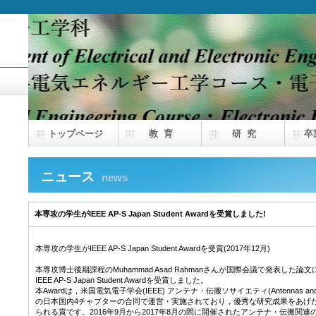
トップページ
教 育
研 究
卒
ニュース
news
本専攻の学生がIEEE AP-S Japan Student Awardを受賞しました!
本専攻の学生がIEEE AP-S Japan Student Awardを受賞(2017年12月)
本専攻博士後期課程のMuhammad Asad Rahmanさんが国際会議で発表した論文
IEEE AP-S Japan Student Awardを受賞しました。
本Awardは，米国電気電子学会(IEEE) アンテナ・伝搬ソサイエティ(Antennas and Propa
の日本国内4チャプターの合同で運営・実施されており，優秀な研究成果をあげ
られる賞です。2016年9月から2017年8月の間に開催されたアンテナ・伝搬関