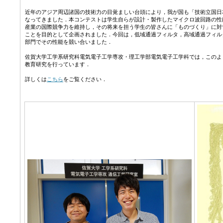
近年のアジア周辺諸国の技術力の目覚ましい台頭により，我が国も「技術立国日
なってきました．本コンテストは学生自らが設計・製作したマイクロ波回路の性
産業の国際競争力を維持し，その将来を担う学生の皆さんに「ものづくり」に対
ことを目的として企画されました．今回は，低域通過フィルタ，高域通過フィル
部門でその性能を競い合いました．
佐賀大学工学系研究科電気電子工学専攻・理工学部電気電子工学科では，このよ
教育研究を行っています．
詳しくは
こちら
をご覧ください．