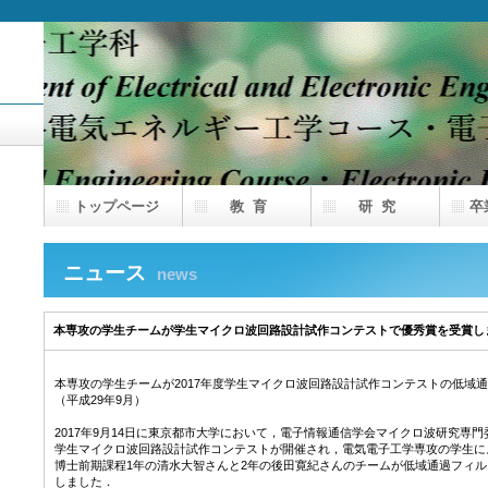
トップページ
教 育
研 究
卒
ニュース
news
本専攻の学生チームが学生マイクロ波回路設計試作コンテストで優秀賞を受賞し
本専攻の学生チームが2017年度学生マイクロ波回路設計試作コンテストの低域
（平成29年9月）
2017年9月14日に東京都市大学において，電子情報通信学会マイクロ波研究専門
学生マイクロ波回路設計試作コンテストが開催され，電気電子工学専攻の学生に
博士前期課程1年の清水大智さんと2年の後田寛紀さんのチームが低域通過フィルタ
しました．