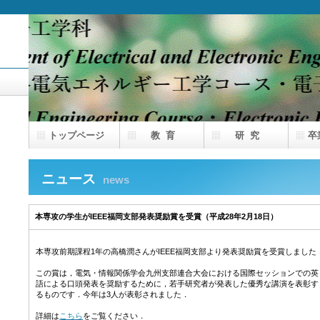
トップページ
教 育
研 究
卒
ニュース
news
本専攻の学生がIEEE福岡支部発表奨励賞を受賞（平成28年2月18日）
本専攻前期課程1年の高橋潤さんがIEEE福岡支部より発表奨励賞を受賞しました
この賞は，電気・情報関係学会九州支部連合大会における国際セッションでの英
語による口頭発表を奨励するために，若手研究者が発表した優秀な講演を表彰す
るものです．今年は3人が表彰されました．
詳細は
こちら
をご覧ください．