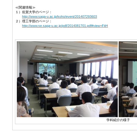
≪関連情報≫
１）佐賀大学のページ：
http://www.saga-u.ac.jp/koho/event/201407293603
２）理工学部のページ：
http://www.se.saga-u.ac.jp/pdf/2014081701.pdf#view=FitH
学科紹介の様子