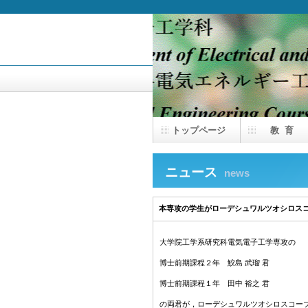
トップページ
教 育
ニュース
news
本専攻の学生がローデシュワルツオシロスコ
大学院工学系研究科電気電子工学専攻の
博士前期課程２年 鮫島 武瑠 君
博士前期課程１年 田中 裕之 君
の両君が，ローデシュワルツオシロスコー