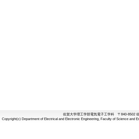
佐賀大学理工学部電気電子工学科 〒840-8502 佐賀
Copyright(c) Department of Electrical and Electronic Engineering, Faculty of Science and Eng