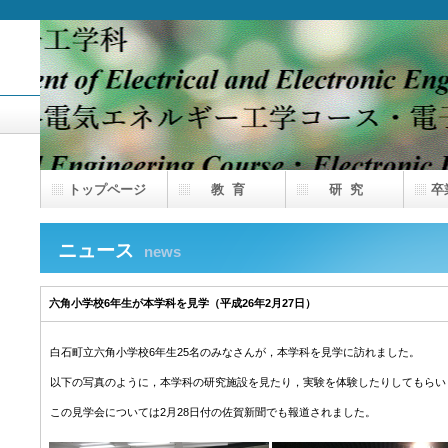
トップページ
教 育
研 究
卒
ニュース
news
六角小学校6年生が本学科を見学（平成26年2月27日）
白石町立六角小学校6年生25名のみなさんが，本学科を見学に訪れました。
以下の写真のように，本学科の研究施設を見たり，実験を体験したりしてもらい
この見学会については2月28日付の佐賀新聞でも報道されました。