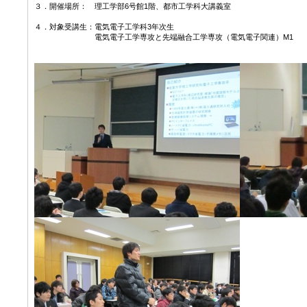
３．開催場所： 理工学部6号館1階、都市工学科大講義室
４．対象受講生：電気電子工学科3年次生
電気電子工学専攻と先端融合工学専攻（電気電子関連）M1