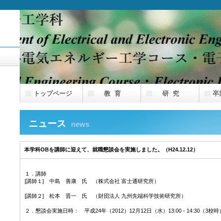
トップページ
教 育
研 究
卒
ニュース
news
本学科OBを講師に迎えて、就職懇談会を実施しました。（H24.12.12）
１．講師
[講師１] 中島 善康 氏 （株式会社 富士通研究所）
[講師２] 松本 晋一 氏 （財団法人 九州先端科学技術研究所）
２．懇談会実施日時： 平成24年（2012）12月12日（水）13:00 - 14:30（3校時